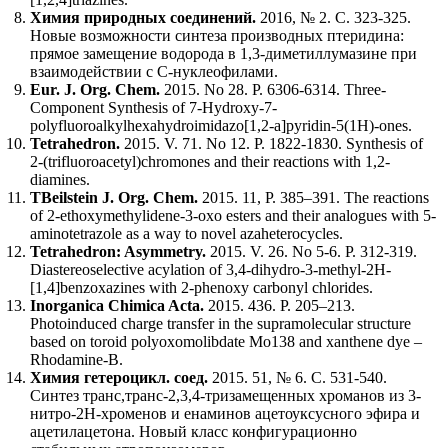
Химия природных соединений.
2016, № 2. С. 323-325.
Новые возможности синтеза производных птеридина:
прямое замещение водорода в 1,3-диметиллумазине при
взаимодействии с C-нуклеофилами.
Eur. J. Org. Chem.
2015. No 28. P. 6306-6314. Three-
Component Synthesis of 7-Hydroxy-7-
polyfluoroalkylhexahydroimidazo[1,2-a]pyridin-5(1H)-ones.
Tetrahedron.
2015. V. 71. No 12. P. 1822-1830. Synthesis of
2-(trifluoroacetyl)chromones and their reactions with 1,2-
diamines.
TBeilstein J. Org. Chem.
2015. 11, P. 385–391. The reactions
of 2-ethoxymethylidene-3-oxo esters and their analogues with 5-
aminotetrazole as a way to novel azaheterocycles.
Tetrahedron: Asymmetry.
2015. V. 26. No 5-6. P. 312-319.
Diastereoselective acylation of 3,4-dihydro-3-methyl-2H-
[1,4]benzoxazines with 2-phenoxy carbonyl chlorides.
Inorganica Chimica Acta.
2015. 436. P. 205–213.
Photoinduced charge transfer in the supramolecular structure
based on toroid polyoxomolibdate Mo138 and xanthene dye –
Rhodamine-B.
Химия гетероцикл. соед.
2015. 51, № 6. С. 531-540.
Синтез транс,транс-2,3,4-тризамещенных хроманов из 3-
нитро-2Н-хроменов и енаминов ацетоуксусного эфира и
ацетилацетона. Новый класс конфигурационно