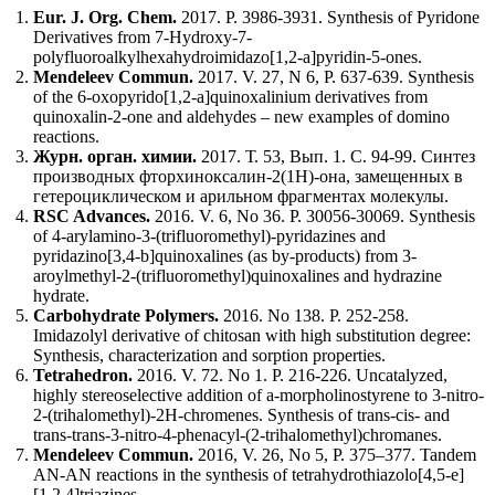
Eur. J. Org. Chem.
2017. P. 3986-3931. Synthesis of Pyridone
Derivatives from 7-Hydroxy-7-
polyfluoroalkylhexahydroimidazo[1,2-a]pyridin-5-ones.
Mendeleev Commun.
2017. V. 27, N 6, P. 637-639. Synthesis
of the 6-oxopyrido[1,2-a]quinoxalinium derivatives from
quinoxalin-2-one and aldehydes – new examples of domino
reactions.
Журн. орган. химии.
2017. Т. 53, Вып. 1. С. 94-99. Синтез
производных фторхиноксалин-2(1H)-она, замещенных в
гетероциклическом и арильном фрагментах молекулы.
RSC Advances.
2016. V. 6, No 36. P. 30056-30069. Synthesis
of 4-arylamino-3-(trifluoromethyl)-pyridazines and
pyridazino[3,4-b]quinoxalines (as by-products) from 3-
aroylmethyl-2-(trifluoromethyl)quinoxalines and hydrazine
hydrate.
Carbohydrate Polymers.
2016. No 138. P. 252-258.
Imidazolyl derivative of chitosan with high substitution degree:
Synthesis, characterization and sorption properties.
Tetrahedron.
2016. V. 72. No 1. P. 216-226. Uncatalyzed,
highly stereoselective addition of a-morpholinostyrene to 3-nitro-
2-(trihalomethyl)-2H-chromenes. Synthesis of trans-cis- and
trans-trans-3-nitro-4-phenacyl-(2-trihalomethyl)chromanes.
Mendeleev Commun.
2016, V. 26, No 5, P. 375–377. Tandem
AN-AN reactions in the synthesis of tetrahydrothiazolo[4,5-e]
[1,2,4]triazines.