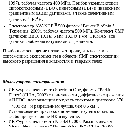
1997), рабочая частота 400 МГц. Прибор укомплектован
широкополосным (BBO), инверсным (BBI) и инверсным
градиентным (BBIz) датчиками, а также селективным
19
1
датчиком
F /
H.
III
Спектрометр AVANCE
500 фирмы "Bruker BioSpin "
(Германия, 2009), рабочая частота 500 МГц. Комплект ЯМР
датчиков: BBO, TXI Ø 5 мм, TXI Ø 1 мм, CP/MAS, все
датчики снабжены катушками z-градиента.
Приборное оснащение позволяет проводить все самые
современные эксперименты в области ЯМР спектроскопии
высокого разрешения в жидкостях и твердых телах.
Молекулярная спектроскопия:
ИК Фурье спектрометр Spectrum One, фирмы "Perkin
Elmer" (США, 2002) с приставками диффузного отражения
и НПВО, позволяющий получать спектры в диапазоне 370
-1
-1
- 7800 см
и разрешением лучше, чем 0.5 см
.
Использование приставок позволяет изучать объекты,
слабо пропускающие ИК излучение.
ИК Фурье спектрометр Nicolet 6700 с Раман-модулем
Nicolet Nexus фирмы "Thermo Scientific" (США, 2006),